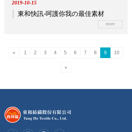
2019-10-15
東和快訊-呵護你我の最佳素材
more
«
1
2
3
4
5
6
7
8
9
10
»