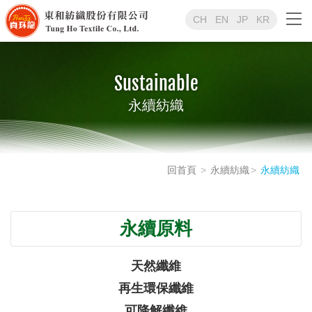
CH
EN
JP
KR
Sustainable
永續紡織
回首頁
永續紡織
永續紡織
永續原料
天然纖維
再生環保纖維
可降解纖維