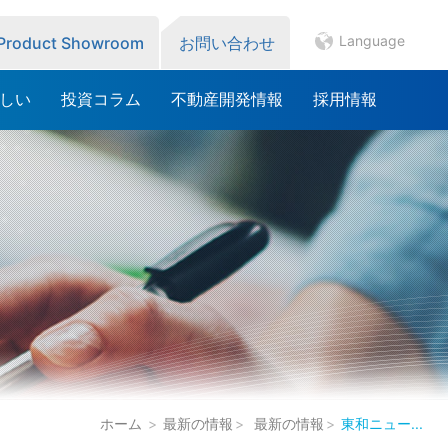
Language
 Product Showroom
お問い合わせ
しい
投資コラム
不動産開発情報
採用情報
ホーム
最新の情報
最新の情報
東和ニュー...