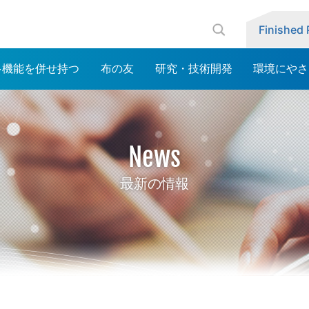
Finished
多機能を併せ持つ
布の友
研究・技術開発
環境にやさ
News
最新の情報