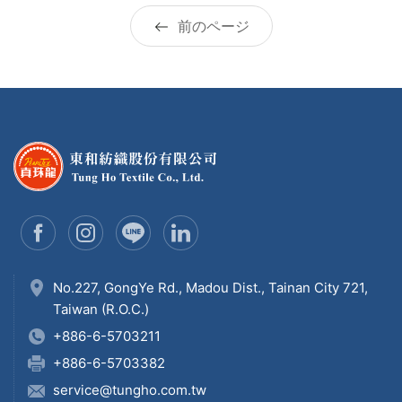
前のページ
No.227, GongYe Rd., Madou Dist., Tainan City 721,
Taiwan (R.O.C.)
+886-6-5703211
+886-6-5703382
service@tungho.com.tw