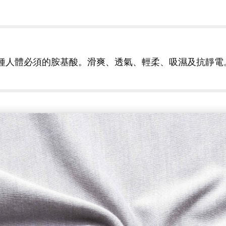
種人體必須的胺基酸。滑爽、透氣、輕柔、吸濕及抗靜電