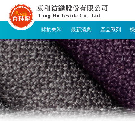
東
和
紡
關於東和
最新消息
產品系列
機
織
股
份
有
限
公
司
麻
豆
廠