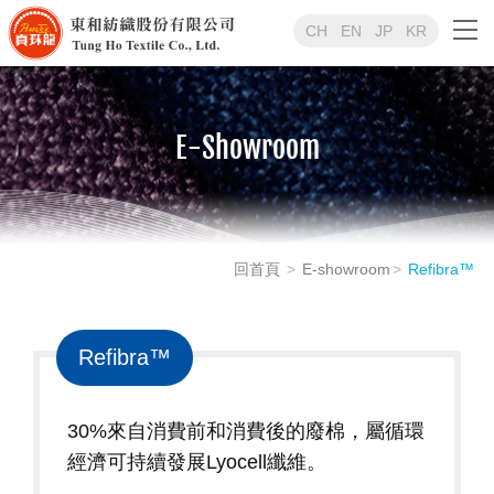
CH
EN
JP
KR
E-Showroom
回首頁
E-showroom
Refibra™
Refibra™
30%來自消費前和消費後的廢棉，屬循環
經濟可持續發展Lyocell纖維。