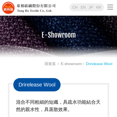
CH
EN
JP
KR
E-Showroom
回首頁
E-showroom
Drirelease Wool
Drirelease Wool
混合不同粗細的短纖，具疏水功能結合天
然的親水性，具蒸散效果。