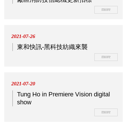
more
2021-07-26
東和快訊-黑科技紡織來襲
more
2021-07-20
Tung Ho in Premiere Vision digital
show
more