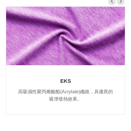
‹
›
EKS
高吸濕性聚丙烯酸酯(Acrylate)纖維，具優異的
吸溼發熱效果。