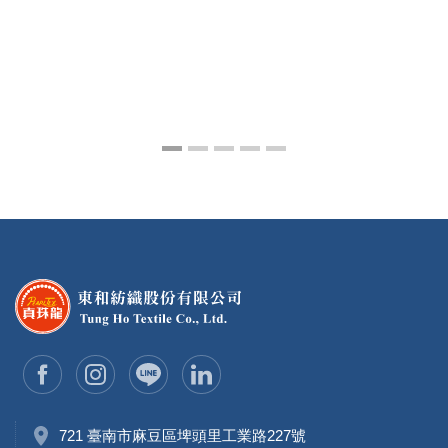
721 臺南市麻豆區埤頭里工業路227號