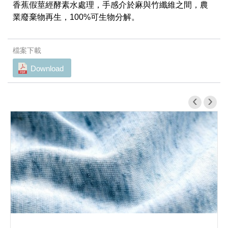
香蕉假莖經酵素水處理，手感介於麻與竹纖維之間，農
業廢棄物再生，100%可生物分解。
Download
‹
›