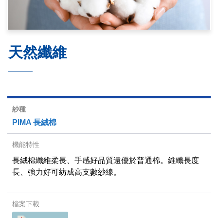
天然纖維
PIMA 長絨棉
長絨棉纖維柔長、手感好品質遠優於普通棉。維纖長度
長、強力好可紡成高支數紗線。