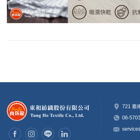
721 
06-570
service