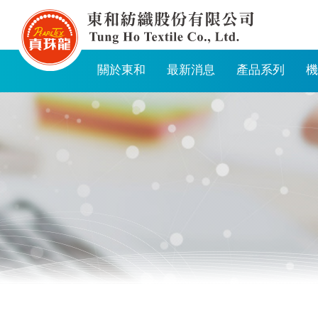
東
和
紡
關於東和
最新消息
產品系列
機
織
股
份
有
限
公
司
麻
豆
廠