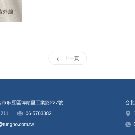
上一頁
臺南市麻豆區埤頭里工業路227號
台北
3211
06-5703382
@tungho.com.tw